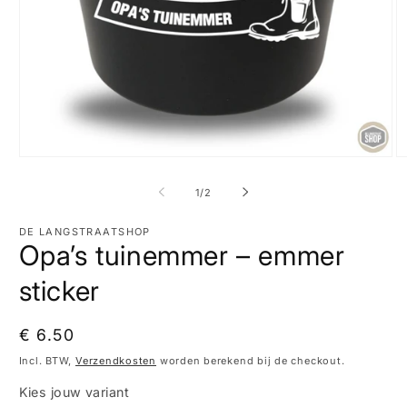
Media
M
1
2
openen
o
van
1
/
2
in
in
modaal
m
DE LANGSTRAATSHOP
Opa’s tuinemmer – emmer
sticker
Normale
€ 6.50
prijs
Incl. BTW,
Verzendkosten
worden berekend bij de checkout.
Kies jouw variant