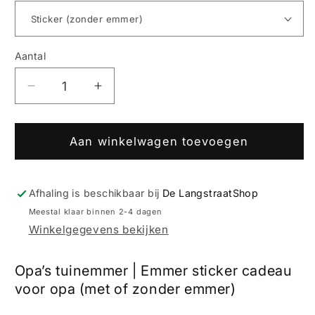
Aantal
Aantal
Aantal
Aantal
verlagen
verhogen
voor
voor
Opa’s
Opa’s
Aan winkelwagen toevoegen
tuinemmer
tuinemmer
–
–
emmer
emmer
Afhaling is beschikbaar bij
De LangstraatShop
sticker
sticker
Meestal klaar binnen 2-4 dagen
Winkelgegevens bekijken
Opa’s tuinemmer | Emmer sticker cadeau
voor opa (met of zonder emmer)