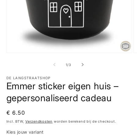
Media
M
1
2
openen
o
van
1
/
3
in
in
modaal
m
DE LANGSTRAATSHOP
Emmer sticker eigen huis –
gepersonaliseerd cadeau
Normale
€ 6.50
prijs
Incl. BTW,
Verzendkosten
worden berekend bij de checkout.
Kies jouw variant