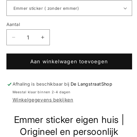
Aantal
Aantal
Aantal
Aantal
verlagen
verhogen
voor
voor
Emmer
Emmer
Aan winkelwagen toevoegen
sticker
sticker
eigen
eigen
huis
huis
Afhaling is beschikbaar bij
De LangstraatShop
–
–
Meestal klaar binnen 2-4 dagen
gepersonaliseerd
gepersonaliseerd
Winkelgegevens bekijken
cadeau
cadeau
Emmer sticker eigen huis |
Origineel en persoonlijk