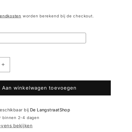
endkosten
worden berekend bij de checkout.
Aantal
verhogen
voor
Houten
Aan winkelwagen toevoegen
Amuse
Topper
Set
beschikbaar bij
De LangstraatShop
(2
ar binnen 2-4 dagen
stuks)
vens bekijken
–