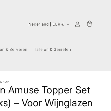
L
Winkelwagen
Inloggen
Nederland | EUR €
a
n
d
ken & Serveren
Tafelen & Genieten
/
r
e
g
TSHOP
i
n Amuse Topper Set
o
ks) – Voor Wijnglazen