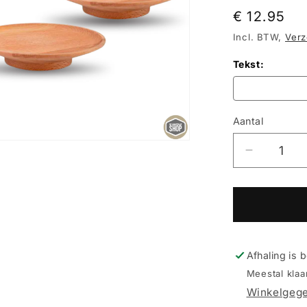
Normale
€ 12.95
prijs
Incl. BTW,
Verz
Tekst:
Aantal
Aantal
Aantal
verlagen
voor
Houten
Amuse
Topper
Set
Afhaling is 
(2
Meestal kla
stuks)
Winkelgege
–