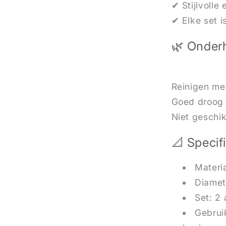
✔ Stijlvolle 
✔ Elke set i
🌿 Onder
Reinigen me
Goed droog
Niet geschi
📐 Specif
Materi
Diamet
Set: 2
Gebrui