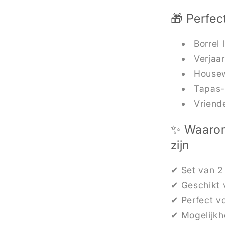
🎁 Perfec
Borrel 
Verjaa
House
Tapas-
Vriende
✨ Waarom
zijn
✔ Set van 2
✔ Geschikt 
✔ Perfect vo
✔ Mogelijkhe