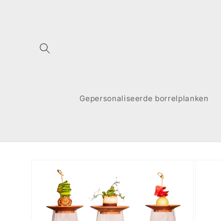
Meteen
naar de
content
Gepersonaliseerde borrelplanken
Ga direct naar
productinformatie