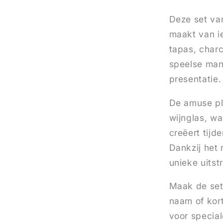
Voor
Wijnglaze
Deze set va
maakt van i
tapas, charc
speelse mani
presentatie.
De amuse pl
wijnglas, wa
creëert tijd
Dankzij het 
unieke uitstr
Maak de set
naam of kort
voor specia